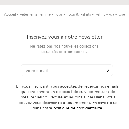
Accueil
Vêtements Femme
Tops
Tops & T-shirts
T-shirt Ayda - rose
Inscrivez-vous à notre newsletter
Ne ratez pas nos nouvelles collections,
actualités et promotions…
chevron-right
S'inscrire à la
En vous inscrivant, vous acceptez de recevoir nos emails,
qui contiennent un dispositif de suivi permettant de
mesurer leur ouverture et les clics sur les liens. Vous
pouvez vous désinscrire à tout moment. En savoir plus
dans notre
politique de confidentialité
.