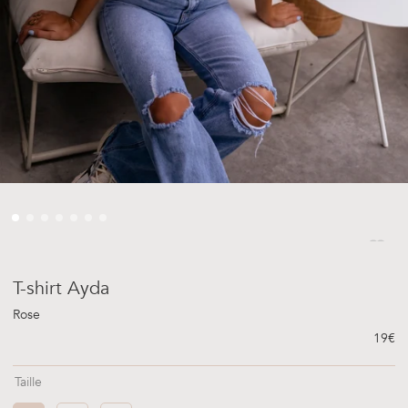
T-shirt Ayda
Rose
Prix h
19€
Taille