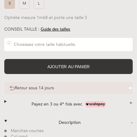
S
M
L
Ophélie mesure 1m68 et porte une taille S
CONSEIL TAILLE :
Guide des tailles
i
Choisissez votre taille habituelle.
AJOUTER AU PANIER
Retour sous 14 jours
+
Payez en 3 ou 4* fois avec
-
Description
Manches courtes
Col rond